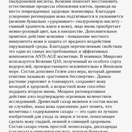
гиалуроновой кислоты. Коэнзим помогает восстановить
естественные процессы обновления клеток, приводя на
место поврежденных здоровые экземпляры. Благодаря
ускорению регенерации кожа подтягивается и увлажняется
(коэнзим буквально «удерживает» гиалуроновую кислоту -
главный хранитель влаги в коже), лицо вновь приобретает
нежно-розовый цвет, как в юношестве. Дополнительное
приятное действие коэнзима - повышение местного
иммунитета кожи и защита от вредного воздействия
окружающей среды. Благодаря перечисленным свойствам
это один из самых востребованных и эффективных
компонентов ANTI-AGE косметики. В новинках Микролиз
используется Коэнзим Q10, полученный из особого сорта
водорослей, произрастающего исключительно в Японском
море. Состав дополнен Гелем алоэ вера, который древние
египтяне называли «растением бессмертия». Данное
растение укрепляет и тонизирует, сохраняет кожу
молодой и здоровой, а возрастной коже способно
подарить вторую жизнь. Мощное регенеративное
действие алоэ подтверждено огромным количеством
исследований. Древесный сахар включен в состав маски
не случайно, наша кожа однозначно дает понять, что
косметика с содержанием сахара — это одно из лучших
изобретений для ухода за лицом и телом, помогающее
сделать кожу гладкой, нежной и сияющей здоровьем.
Состав сахара очень простой: моносахара, дисахариды
(сахароза) и гликолевая кислота, которая буквально