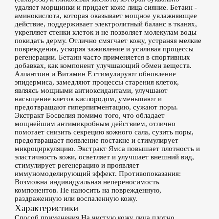
удаляет морщинки и придает коже лица сияние. Бетаин -
аминокислота, которая оказывает мощное увлажняющее
действие, поддерживает электролитный баланс в тканях,
укрепляет стенки клеток и не позволяет молекулам воды
покидать дерму. Отлично смягчает кожу, устраняя мелкие
повреждения, ускоряя заживление и усиливая процессы
регенерации. Бетаин часто применяется в спортивных
добавках, как компонент улучшающий обмен веществ.
Аллантоин и Витамин Е стимулируют обновление
эпидермиса, замедляют процессы старения клеток,
являясь мощными антиоксидантами, улучшают
насыщение клеток кислородом, уменьшают и
предотвращают гиперпигментацию, сужают поры.
Экстракт Босвелия помимо того, что обладает
мощнейшим антимикробным действием, отлично
помогает снизить секрецию кожного сала, сузить поры,
предотвращает появление постакне и стимулирует
микроциркуляцию. Экстракт Ямса повышает плотность и
эластичность кожи, осветляет и улучшает внешний вид,
стимулирует регенерацию и проявляет
иммуномоделирующий эффект. Противопоказания:
Возможна индивидуальная непереносимость
компонентов. Не наносить на поврежденную,
раздраженную или воспаленную кожу.
Характеристики
Способ применения
На чистую кожу лица плотно