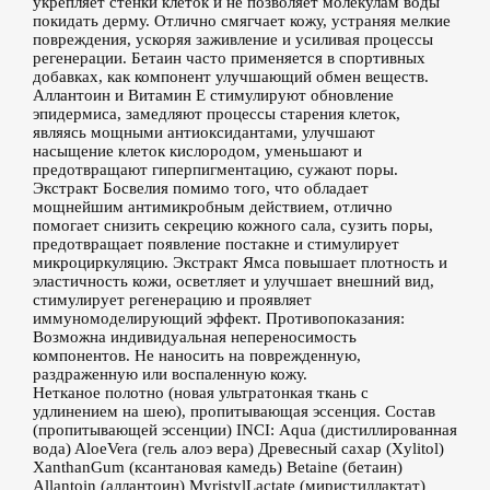
укрепляет стенки клеток и не позволяет молекулам воды
покидать дерму. Отлично смягчает кожу, устраняя мелкие
повреждения, ускоряя заживление и усиливая процессы
регенерации. Бетаин часто применяется в спортивных
добавках, как компонент улучшающий обмен веществ.
Аллантоин и Витамин Е стимулируют обновление
эпидермиса, замедляют процессы старения клеток,
являясь мощными антиоксидантами, улучшают
насыщение клеток кислородом, уменьшают и
предотвращают гиперпигментацию, сужают поры.
Экстракт Босвелия помимо того, что обладает
мощнейшим антимикробным действием, отлично
помогает снизить секрецию кожного сала, сузить поры,
предотвращает появление постакне и стимулирует
микроциркуляцию. Экстракт Ямса повышает плотность и
эластичность кожи, осветляет и улучшает внешний вид,
стимулирует регенерацию и проявляет
иммуномоделирующий эффект. Противопоказания:
Возможна индивидуальная непереносимость
компонентов. Не наносить на поврежденную,
раздраженную или воспаленную кожу.
Нетканое полотно (новая ультратонкая ткань с
удлинением на шею), пропитывающая эссенция. Состав
(пропитывающей эссенции) INCI: Аqua (дистиллированная
вода) AloeVera (гель алоэ вера) Древесный сахар (Xylitol)
XanthanGum (ксантановая камедь) Betaine (бетаин)
Allantoin (аллантоин) MyristylLactate (миристиллактат)