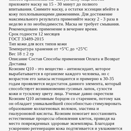
приложите маску на 15 - 30 минут до полного
впитывания. Снимите маску, а остатки эссенции вбейте в
кожу похлопывающими движениями. Для достижение
максимального результата применяйте маску 2 - 3 раза в
неделю и по необходимости. Маска не требует смывания.
Рекомендовано применение в вечернее время.
Срок годности
12 месяцев
ГОСТ
33489-2015
Тип кожи
для всех типов кожи
Температура хранения
от +5°С до +25°С
Вес
18 ± 2 гр
Описание
Состав
Способы применения
Оплата и Возврат
Доставка
Коэнзим Q10 - это вещество - антиоксидант, которое
вырабатывается в организме каждого человека, но с
возрастом его запасы истощаются и примерно к 30-35
годам проявляется недостаток данного элемента, который
способствует возникновению гусиных лапок, сухости
кожи и тусклому цвету лица. Ученые давно окрестили
Коэнзим Q10 активным борцом со старением, потому как
он обладает уникальнейшей способностью стимулировать
образование коллагеновых волокон, эластина и
гиалуроновой кислоты. Коэнзим помогает восстановить
естественные процессы обновления клеток, приводя на
место поврежденных здоровые экземпляры. Благодаря
ускорению регенерации кожа подтягивается и увлажняется