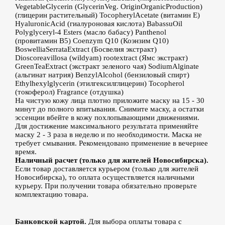
VegetableGlycerin (GlycerinVeg. OriginOrganicProduction)
(глицерин растительный) TocopherylAcetate (витамин Е)
HyaluronicAcid (гиалуроновая кислота) BabassuOil
Polyglyceryl-4 Esters (масло бабасу) Panthenol
(провитамин В5) Coenzym Q10 (Коэнзим Q10)
BoswelliaSerrataExtract (Босвелия экстракт)
Dioscoreavillosa (wildyam) rootextract (Ямс экстракт)
GreenTeaExtract (экстракт зеленого чая) SodiumAlginate
(альгинат натрия) BenzylAlcohol (бензиловый спирт)
Ethylhexylglycerin (этилгексилглицерин) Tocopherol
(токоферол) Fragrance (отдушка)
На чистую кожу лица плотно приложите маску на 15 - 30
минут до полного впитывания. Снимите маску, а остатки
эссенции вбейте в кожу похлопывающими движениями.
Для достижение максимального результата применяйте
маску 2 - 3 раза в неделю и по необходимости. Маска не
требует смывания. Рекомендовано применение в вечернее
время.
Наличный расчет (только для жителей Новосибирска).
Если товар доставляется курьером (только для жителей
Новосибирска), то оплата осуществляется наличными
курьеру. При получении товара обязательно проверьте
комплектацию товара.
Банковской картой.
Для выбора оплаты товара с