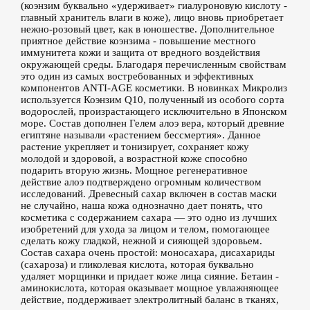
(коэнзим буквально «удерживает» гиалуроновую кислоту -
главный хранитель влаги в коже), лицо вновь приобретает
нежно-розовый цвет, как в юношестве. Дополнительное
приятное действие коэнзима - повышение местного
иммунитета кожи и защита от вредного воздействия
окружающей среды. Благодаря перечисленным свойствам
это один из самых востребованных и эффективных
компонентов ANTI-AGE косметики. В новинках Микролиз
используется Коэнзим Q10, полученный из особого сорта
водорослей, произрастающего исключительно в Японском
море. Состав дополнен Гелем алоэ вера, который древние
египтяне называли «растением бессмертия». Данное
растение укрепляет и тонизирует, сохраняет кожу
молодой и здоровой, а возрастной коже способно
подарить вторую жизнь. Мощное регенеративное
действие алоэ подтверждено огромным количеством
исследований. Древесный сахар включен в состав маски
не случайно, наша кожа однозначно дает понять, что
косметика с содержанием сахара — это одно из лучших
изобретений для ухода за лицом и телом, помогающее
сделать кожу гладкой, нежной и сияющей здоровьем.
Состав сахара очень простой: моносахара, дисахариды
(сахароза) и гликолевая кислота, которая буквально
удаляет морщинки и придает коже лица сияние. Бетаин -
аминокислота, которая оказывает мощное увлажняющее
действие, поддерживает электролитный баланс в тканях,