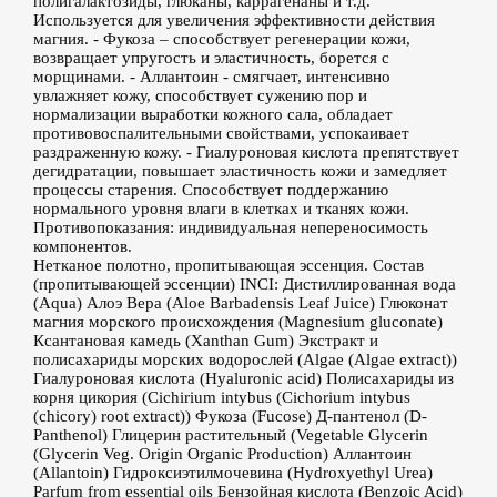
полигалактозиды, глюканы, каррагенаны и т.д.
Используется для увеличения эффективности действия
магния. - Фукоза – способствует регенерации кожи,
возвращает упругость и эластичность, борется с
морщинами. - Аллантоин - смягчает, интенсивно
увлажняет кожу, способствует сужению пор и
нормализации выработки кожного сала, обладает
противовоспалительными свойствами, успокаивает
раздраженную кожу. - Гиалуроновая кислота препятствует
дегидратации, повышает эластичность кожи и замедляет
процессы старения. Способствует поддержанию
нормального уровня влаги в клетках и тканях кожи.
Противопоказания: индивидуальная непереносимость
компонентов.
Нетканое полотно, пропитывающая эссенция. Состав
(пропитывающей эссенции) INCI: Дистиллированная вода
(Aqua) Алоэ Вера (Aloe Barbadensis Leaf Juice) Глюконат
магния морского происхождения (Magnesium gluconate)
Ксантановая камедь (Xanthan Gum) Экстракт и
полисахариды морских водорослей (Algae (Algae extract))
Гиалуроновая кислота (Hyaluronic acid) Полисахариды из
корня цикория (Cichirium intybus (Cichorium intybus
(chicory) root extract)) Фукоза (Fucose) Д-пантенол (D-
Panthenol) Глицерин растительный (Vegetable Glycerin
(Glycerin Veg. Origin Organic Production) Аллантоин
(Allantoin) Гидроксиэтилмочевина (Hydroxyethyl Urea)
Parfum from essential oils Бензойная кислота (Benzoic Acid)