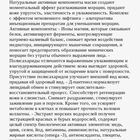
Натуральные активные компоненты маски создают
моментальный эффект разглаживания морщин, придают
коже упругость, эластичность и увлажненность. Комплекс
с эффектом мгновенного лифтинга – альтернатива
инъекционным препаратам для уменьшения морщин.
Активные компоненты: - Ионы магния, которые связывают
белок, активизируют ферменты, контролирующие
натриево-калиевый баланс, снижает время воздействия
медиатора, инициирующего мышечные сокращения, и
помогает предотвратить образование мимических
морщин без утраты обычного выражения лица. -
Полисахариды отличаются выраженным увлажняющим и
влагоудерживающим действием: кожа выглядит здоровой,
упругой и защищенной от испарение влаги с поверхности.
Присутствие полисахаридов улучшает внешний вид кожи,
придавая ей здоровый вид. - Д-пантенол нормализует
липидный обмен и стимулирует окислительно-
восстановительный процесс. Способствует регенерации
кожи и слизистых. Снимает раздражение, стимулирует
заживление ран и порезов. Кроме того, он ускоряет
метаболизм в клетках и повышает прочность волокон
коллагена. - Экстракт морских водорослей получен
экстракцией красных и бурых водорослей, содержат
целый спектр биологически активных элементов: медь,
цинк, селен, йод, витамины, аминокислоты, натуральные
жирные кислоты (omega -3), антиоксиданты, глюциты,