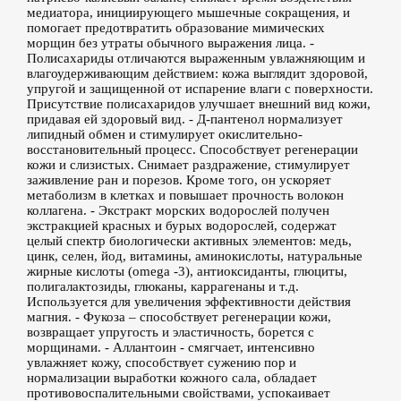
медиатора, инициирующего мышечные сокращения, и
помогает предотвратить образование мимических
морщин без утраты обычного выражения лица. -
Полисахариды отличаются выраженным увлажняющим и
влагоудерживающим действием: кожа выглядит здоровой,
упругой и защищенной от испарение влаги с поверхности.
Присутствие полисахаридов улучшает внешний вид кожи,
придавая ей здоровый вид. - Д-пантенол нормализует
липидный обмен и стимулирует окислительно-
восстановительный процесс. Способствует регенерации
кожи и слизистых. Снимает раздражение, стимулирует
заживление ран и порезов. Кроме того, он ускоряет
метаболизм в клетках и повышает прочность волокон
коллагена. - Экстракт морских водорослей получен
экстракцией красных и бурых водорослей, содержат
целый спектр биологически активных элементов: медь,
цинк, селен, йод, витамины, аминокислоты, натуральные
жирные кислоты (omega -3), антиоксиданты, глюциты,
полигалактозиды, глюканы, каррагенаны и т.д.
Используется для увеличения эффективности действия
магния. - Фукоза – способствует регенерации кожи,
возвращает упругость и эластичность, борется с
морщинами. - Аллантоин - смягчает, интенсивно
увлажняет кожу, способствует сужению пор и
нормализации выработки кожного сала, обладает
противовоспалительными свойствами, успокаивает