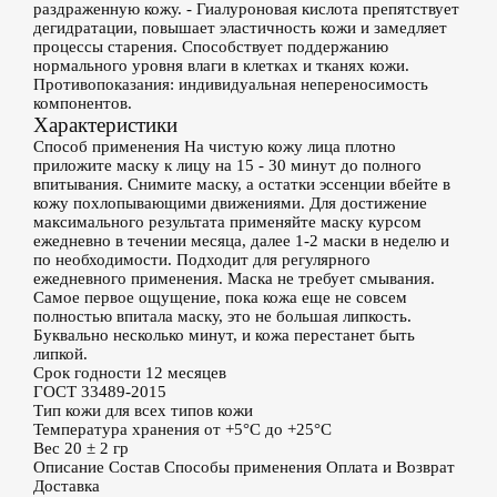
раздраженную кожу. - Гиалуроновая кислота препятствует
дегидратации, повышает эластичность кожи и замедляет
процессы старения. Способствует поддержанию
нормального уровня влаги в клетках и тканях кожи.
Противопоказания: индивидуальная непереносимость
компонентов.
Характеристики
Способ применения
На чистую кожу лица плотно
приложите маску к лицу на 15 - 30 минут до полного
впитывания. Снимите маску, а остатки эссенции вбейте в
кожу похлопывающими движениями. Для достижение
максимального результата применяйте маску курсом
ежедневно в течении месяца, далее 1-2 маски в неделю и
по необходимости. Подходит для регулярного
ежедневного применения. Маска не требует смывания.
Самое первое ощущение, пока кожа еще не совсем
полностью впитала маску, это не большая липкость.
Буквально несколько минут, и кожа перестанет быть
липкой.
Срок годности
12 месяцев
ГОСТ
33489-2015
Тип кожи
для всех типов кожи
Температура хранения
от +5°С до +25°С
Вес
20 ± 2 гр
Описание
Состав
Способы применения
Оплата и Возврат
Доставка