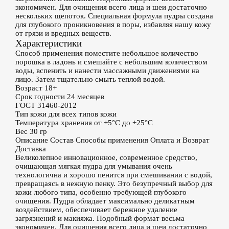
экономичен. Для очищения всего лица и шеи достаточно
нескольких щепоток. Специальная формула пудры создана
для глубокого проникновения в поры, избавляя нашу кожу
от грязи и вредных веществ.
Характеристики
Способ применения
поместите небольшое количество
порошка в ладонь и смешайте с небольшим количеством
воды, вспенить и нанести массажными движениями на
лицо. Затем тщательно смыть теплой водой.
Возраст
18+
Срок годности
24 месяцев
ГОСТ
31460-2012
Тип кожи
для всех типов кожи
Температура хранения
от +5°С до +25°С
Вес
30 гр
Описание
Состав
Способы применения
Оплата и Возврат
Доставка
Великолепное инновационное, современное средство,
очищающая мягкая пудра для умывания очень
технологична и хорошо пенится при смешивании с водой,
превращаясь в нежную пенку. Это безупречный выбор для
кожи любого типа, особенно требующей глубокого
очищения. Пудра обладает максимально деликатным
воздействием, обеспечивает бережное удаление
загрязнений и макияжа. Подобный формат весьма
экономичен. Для очищения всего лица и шеи достаточно