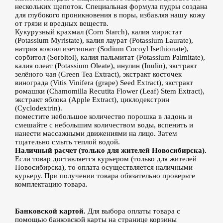
нескольких щепоток. Специальная формула пудры создана
для глубокого проникновения в поры, избавляя нашу кожу
от грязи и вредных веществ.
Кукурузный крахмал (Corn Starch), калия миристат
(Potassium Myristate), калия лаурат (Potassium Laurate),
натрия кокоил изетионат (Sodium Cocoyl Isethionate),
сорбитол (Sorbitol), калия пальмитат (Potassium Palmitate),
калия олеат (Potassium Oleate), инулин (Inulin), экстракт
зелёного чая (Green Tea Extract), экстракт косточек
винограда (Vitis Vinifera (grape) Seed Extract), экстракт
ромашки (Chamomilla Recutita Flower (Leaf) Stem Extract),
экстракт яблока (Apple Extract), циклодекстрин
(Cyclodextrin).
поместите небольшое количество порошка в ладонь и
смешайте с небольшим количеством воды, вспенить и
нанести массажными движениями на лицо. Затем
тщательно смыть теплой водой.
Наличный расчет (только для жителей Новосибирска).
Если товар доставляется курьером (только для жителей
Новосибирска), то оплата осуществляется наличными
курьеру. При получении товара обязательно проверьте
комплектацию товара.
Банковской картой.
Для выбора оплаты товара с
помощью банковской карты на странице корзины