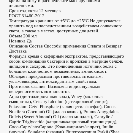
крема на кожу и распределите массирующими
движениями.
Срок годности
12 месяцев
ГОСТ
31460-2012
Температура хранения
от +5°С до +25°С Не допускается
хранить под непосредственным воздействием солнечного
света, а также в местах, доступных для детей.
Объем
200 мл
Новинка
Да
Описание
Состав
Способы применения
Оплата и Возврат
Доставка
Формула крема с кефирным экстрактом, представляющего
собой комбинацию бактерий и дрожжей в матрице белков,
липидов и сахаров. Это полноценный источник белка с
большим количеством незаменимых аминокислот.
Обладает прекрасным противовоспалительным,
увлажняющим, антиоксидантным свойством.
Противопоказания: Возможна индивидуальная
непереносимость компонентов.
Aqua (дистиллированная вода), Whey (молочная
сыворотка), Cetearyl alcohol (цетеариловый спирт),
Potassium Cetyl Phosphate (калия цетил фосфат), Cocos
Nucifera (Coconut) Oil (масло кокоса), Prunus Amygdalus
Dulcis (Sweet Almond) Oil (масло миндаля), Caprylic /
Capric Triglyceride (каприлик/каприловый триглицерид),
Coco-Caprylate/Caprate (Коко-каприлат/капрат), Inulin
(инулин), Squalane (сквалан), Butyrospermum Parkii (Shea