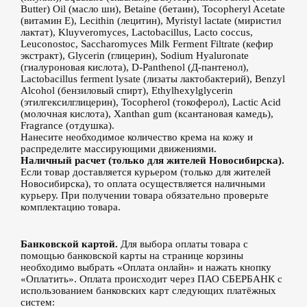
Butter) Oil (масло ши), Betaine (бетаин), Tocopheryl Acetate
(витамин Е), Lecithin (лецитин), Myristyl lactate (миристил
лактат), Kluyveromyces, Lactobacillus, Lacto coccus,
Leuconostoc, Saccharomyces Milk Ferment Filtrate (кефир
экстракт), Glycerin (глицерин), Sodium Hyaluronate
(гиалуроновая кислота), D-Panthenol (Д-пантенол),
Lactobacillus ferment lysate (лизаты лактобактерий), Benzyl
Alcohol (бензиловый спирт), Ethylhexylglycerin
(этилгексилглицерин), Tocopherol (токоферол), Lactic Acid
(молочная кислота), Xanthan gum (ксантановая камедь),
Fragrance (отдушка).
Нанесите необходимое количество крема на кожу и
распределите массирующими движениями.
Наличный расчет (только для жителей Новосибирска).
Если товар доставляется курьером (только для жителей
Новосибирска), то оплата осуществляется наличными
курьеру. При получении товара обязательно проверьте
комплектацию товара.
Банковской картой.
Для выбора оплаты товара с
помощью банковской карты на странице корзины
необходимо выбрать «Оплата онлайн» и нажать кнопку
«Оплатить». Оплата происходит через ПАО СБЕРБАНК с
использованием банковских карт следующих платёжных
систем: