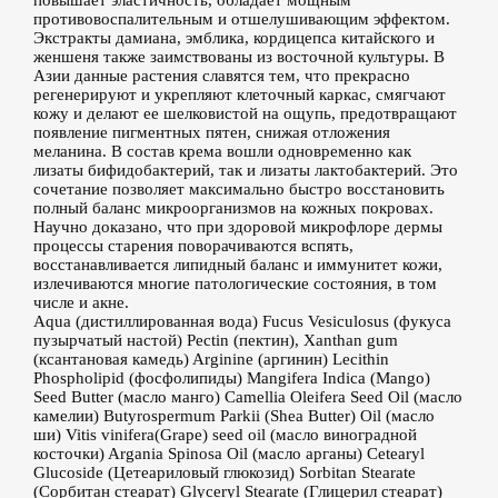
повышает эластичность, обладает мощным
противовоспалительным и отшелушивающим эффектом.
Экстракты дамиана, эмблика, кордицепса китайского и
женшеня также заимствованы из восточной культуры. В
Азии данные растения славятся тем, что прекрасно
регенерируют и укрепляют клеточный каркас, смягчают
кожу и делают ее шелковистой на ощупь, предотвращают
появление пигментных пятен, снижая отложения
меланина. В состав крема вошли одновременно как
лизаты бифидобактерий, так и лизаты лактобактерий. Это
сочетание позволяет максимально быстро восстановить
полный баланс микроорганизмов на кожных покровах.
Научно доказано, что при здоровой микрофлоре дермы
процессы старения поворачиваются вспять,
восстанавливается липидный баланс и иммунитет кожи,
излечиваются многие патологические состояния, в том
числе и акне.
Aqua (дистиллированная вода) Fucus Vesiculosus (фукуса
пузырчатый настой) Pectin (пектин), Xanthan gum
(ксантановая камедь) Arginine (аргинин) Lecithin
Phospholipid (фосфолипиды) Mangifera Indica (Mango)
Seed Butter (масло манго) Camellia Oleifera Seed Oil (масло
камелии) Butyrospermum Parkii (Shea Butter) Oil (масло
ши) Vitis vinifera(Grape) seed oil (масло виноградной
косточки) Argania Spinosa Oil (масло арганы) Cetearyl
Glucoside (Цетеариловый глюкозид) Sorbitan Stearate
(Сорбитан стеарат) Glyceryl Stearate (Глицерил стеарат)