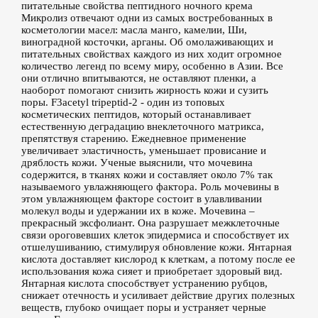
питательные свойства пептидного ночного крема
Микролиз отвечают одни из самых востребованных в
косметологии масел: масла манго, камелии, Ши,
виноградной косточки, арганы. Об омолаживающих и
питательных свойствах каждого из них ходит огромное
количество легенд по всему миру, особенно в Азии. Все
они отлично впитываются, не оставляют пленки, а
наоборот помогают снизить жирность кожи и сузить
поры. F3acetyl tripeptid-2 - один из топовых
косметических пептидов, который останавливает
естественную деградацию внеклеточного матрикса,
препятствуя старению. Ежедневное применение
увеличивает эластичность, уменьшает провисание и
дряблость кожи. Ученые выяснили, что мочевина
содержится, в тканях кожи и составляет около 7% так
называемого увлажняющего фактора. Роль мочевины в
этом увлажняющем факторе состоит в улавливании
молекул воды и удержании их в коже. Мочевина –
прекрасный эксфолиант. Она разрушает межклеточные
связи ороговевших клеток эпидермиса и способствует их
отшелушиванию, стимулируя обновление кожи. Янтарная
кислота доставляет кислород к клеткам, а потому после ее
использования кожа сияет и приобретает здоровый вид.
Янтарная кислота способствует устранению рубцов,
снижает отечность и усиливает действие других полезных
веществ, глубоко очищает поры и устраняет черные