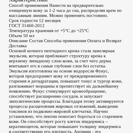
Способ применения
Нанести на предварительно
очищенную кожу за 1-2 часа до сна, распределяя крем по
массажным линиям. Можно применять постоянно.
Срок годности
12 месяцев
ГОСТ
31460-2012
Температура хранения
от +5°С до +25°С
Объем
50 мл
Описание
Состав
Способы применения
Оплата и Возврат
Доставка
Основой ночного пептидного крема стала ламелярная
эмульсия, которая приближает структуру крема к
верхнему липидному слою кожи, за счет чего дерма
впитывает его в самые глубокие слои без остатка.
Эмульсия изготовлена на основе водоросли Фукус,
которая предохраняет кожу от преждевременного
старения и дегидратации, повышает тонус и тургор кожи,
разглаживает морщины и препятствует их дальнейшему
появлению. Фукус стимулирует кровообращение,
способствует расширению сосудов, и запускает
липолитические процессы. Благодаря этому активируются
процессы расщепления жировых отложений, выведение
токсинов из подкожно-жировой клетчатки. Научно
установлено, что пектин помогает бороться со старением
кожи. Он способствует росту клеток эпидермиса –
кератиноцитов, которые повышают толщину эпидермиса
и соответственно его плотность. Аргинин - это