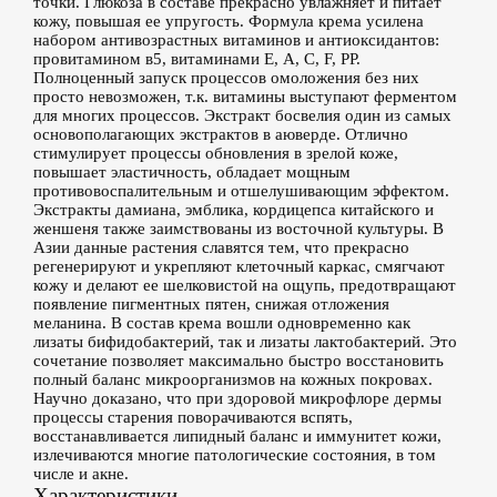
точки. Глюкоза в составе прекрасно увлажняет и питает
кожу, повышая ее упругость. Формула крема усилена
набором антивозрастных витаминов и антиоксидантов:
провитамином в5, витаминами Е, А, С, F, PP.
Полноценный запуск процессов омоложения без них
просто невозможен, т.к. витамины выступают ферментом
для многих процессов. Экстракт босвелия один из самых
основополагающих экстрактов в аюверде. Отлично
стимулирует процессы обновления в зрелой коже,
повышает эластичность, обладает мощным
противовоспалительным и отшелушивающим эффектом.
Экстракты дамиана, эмблика, кордицепса китайского и
женшеня также заимствованы из восточной культуры. В
Азии данные растения славятся тем, что прекрасно
регенерируют и укрепляют клеточный каркас, смягчают
кожу и делают ее шелковистой на ощупь, предотвращают
появление пигментных пятен, снижая отложения
меланина. В состав крема вошли одновременно как
лизаты бифидобактерий, так и лизаты лактобактерий. Это
сочетание позволяет максимально быстро восстановить
полный баланс микроорганизмов на кожных покровах.
Научно доказано, что при здоровой микрофлоре дермы
процессы старения поворачиваются вспять,
восстанавливается липидный баланс и иммунитет кожи,
излечиваются многие патологические состояния, в том
числе и акне.
Характеристики