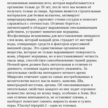
незаменимая аминокислота, которая вырабатывается в
организме только до 30 лет, после чего мы можем её
получать только из пищи. Аргинин является строительным
материалом для белков коллагена, активирует
микроцеркуляцию, укрепляет стенки сосудов и помогает
справляться с отечностью. Отлично борется с
пигментацией и обладает выраженным омолаживающим
действием, устраняет мимические морщины.
Фосфолипиды незаменимы для восстановления липидного
слоя кожи, который каждый день страдает от жесткой
воды, очищающих средств и факторов агрессивной
внешней среды. Это единственные органические
вещества, которые не только выравнивают поверхность
кожи, убирают морщины, но и восстанавливают четкость
овала лица, способствуя самообновлению тканей дермы.
Ночной крем должен быть питательным в отличии от
дневного, основная задача которого увлажнять. За
питательные свойства пептидного ночного крема
Микролиз отвечают одни из самых востребованных в
косметологии масел: масла манго, камелии, Ши,
виноградной косточки, арганы. Об омолаживающих и
питательных свойствах каждого из них ходит огромное
количество легенд по всему миру, особенно в Азии. Все
они отлично впитываются, не оставляют пленки, а
наоборот помогают снизить жирность кожи и сузить
поры. F3acetyl tripeptid-2 - один из топовых