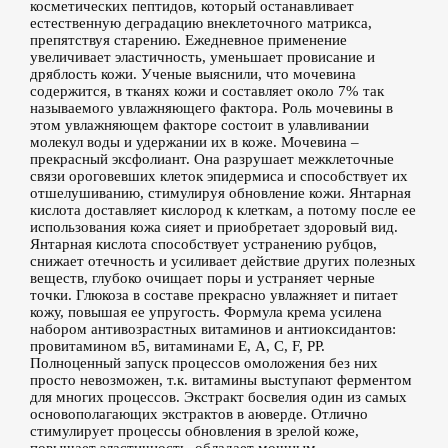
косметических пептидов, который останавливает
естественную деградацию внеклеточного матрикса,
препятствуя старению. Ежедневное применение
увеличивает эластичность, уменьшает провисание и
дряблость кожи. Ученые выяснили, что мочевина
содержится, в тканях кожи и составляет около 7% так
называемого увлажняющего фактора. Роль мочевины в
этом увлажняющем факторе состоит в улавливании
молекул воды и удержании их в коже. Мочевина –
прекрасный эксфолиант. Она разрушает межклеточные
связи ороговевших клеток эпидермиса и способствует их
отшелушиванию, стимулируя обновление кожи. Янтарная
кислота доставляет кислород к клеткам, а потому после ее
использования кожа сияет и приобретает здоровый вид.
Янтарная кислота способствует устранению рубцов,
снижает отечность и усиливает действие других полезных
веществ, глубоко очищает поры и устраняет черные
точки. Глюкоза в составе прекрасно увлажняет и питает
кожу, повышая ее упругость. Формула крема усилена
набором антивозрастных витаминов и антиоксидантов:
провитамином в5, витаминами Е, А, С, F, PP.
Полноценный запуск процессов омоложения без них
просто невозможен, т.к. витамины выступают ферментом
для многих процессов. Экстракт босвелия один из самых
основополагающих экстрактов в аюверде. Отлично
стимулирует процессы обновления в зрелой коже,