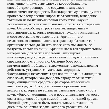
появлению. Фукус стимулирует кровообращение,
способствует расширению сосудов, и запускает
липолитические процессы. Благодаря этому активируются
процессы расщепления жировых отложений, выведение
токсинов из подкожно-жировой клетчатки. Научно
установлено, что пектин помогает бороться со старением
кожи. Он способствует росту клеток эпидермиса –
кератиноцитов, которые повышают толщину эпидермиса
и соответственно его плотность. Аргинин - это
незаменимая аминокислота, которая вырабатывается в
организме только до 30 лет, после чего мы можем её
получать только из пищи. Аргинин является строительным
материалом для белков коллагена, активирует
микроцеркуляцию, укрепляет стенки сосудов и помогает
справляться с отечностью. Отлично борется с
пигментацией и обладает выраженным омолаживающим
действием, устраняет мимические морщины.
Фосфолипиды незаменимы для восстановления липидного
слоя кожи, который каждый день страдает от жесткой
воды, очищающих средств и факторов агрессивной
внешней среды. Это единственные органические
вещества, которые не только выравнивают поверхность
кожи, убирают морщины, но и восстанавливают четкость
овала лица, способствуя самообновлению тканей дермы.
Ночной крем должен быть питательным в отличии от
дневного, основная задача которого увлажнять. За