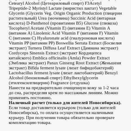
Cetearyl Alcohol (Цетеариловый спирт) F3Acetyl
Tripeptide-2 Myristyl Lactate (миристил лактат) Vegetable
Glycerin (Glycerin Veg. Origin Organic Production (глицерин
растительный) Urea (мочевина) Succinic Acid (янтарная
кислота) D-Panthenol (провитамин В5) Glucose (глюкоза)
Tocopheryl Acetate (Vitamin Е) (витамин Е) Vitamin А
(витамин А) Linolenic Acid Vitamin F (витамин F) Vitamin
C (витамин C) Hyaluronate acid (гиалуроновая кислота)
Vitamin PP (витамин РР) Boswellia Serrata Extract (Босвелия
экстракт) Turnera Diffusa Leaf Extract (Дамиана экстракт)
Cordyceps Sinensis Extract (экстракт Кордицепса
китайского) Emblica officinalis (Amla) Powder Extract
(Эмблика экстракт) Panax Ginseng Root Extract (Женьшеня
экстракт) Bifida ferment lysate (лизат бифидобактерий)
Lactobacillus ferment lysate (лизат лактобактерий) Benzyl
Alcohol (бензиловый спирт) Ethylhexylglycerin
(этилгексилглицерин) Fragrance (отдушка)
Нанести на предварительно очищенную кожу за 1-2 часа
до сна, распределяя крем по массажным линиям. Можно
применять постоянно.
Наличный расчет (только для жителей Новосибирска).
Если товар доставляется курьером (только для жителей
Новосибирска), то оплата осуществляется наличными
курьеру. При получении товара обязательно проверьте
комплектацию товара.