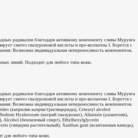
одных радикалов благодаря активному компоненту сливы Мурунга
рует синтез гиалуроновой кислоты и про-коллагена I. Борется с
зания: Возможна индивидуальная непереносимость компонентов.
жных линий. Подходит для любого типа кожи.
одных радикалов благодаря активному компоненту сливы Мурунга
рует синтез гиалуроновой кислоты и про-коллагена I. Борется с
зания: Возможна индивидуальная непереносимость компонентов.
rides (каприлик каприк/триглицериды), Cetearyl alcohol
 Sodium Hyaluronate (натрий гиалуронат), Allantoin (аллантоин),
), Alcohol (бензиловый спирт), Ethylhexylglycerin
cerin (глицерин растительный), Xanthan gum (ксантановая камедь),
т для любого типа кожи.