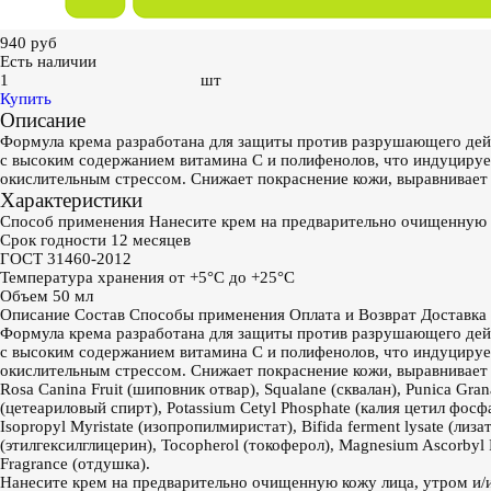
940
руб
Есть наличии
шт
Купить
Описание
Формула крема разработана для защиты против разрушающего дей
с высоким содержанием витамина С и полифенолов, что индуцирует 
окислительным стрессом. Снижает покраснение кожи, выравнивае
Характеристики
Способ применения
Нанесите крем на предварительно очищенную к
Срок годности
12 месяцев
ГОСТ
31460-2012
Температура хранения
от +5°С до +25°С
Объем
50 мл
Описание
Состав
Способы применения
Оплата и Возврат
Доставка
Формула крема разработана для защиты против разрушающего дей
с высоким содержанием витамина С и полифенолов, что индуцирует 
окислительным стрессом. Снижает покраснение кожи, выравнивае
Rosa Canina Fruit (шиповник отвар), Squalane (сквалан), Punica Gran
(цетеариловый спирт), Potassium Cetyl Phosphate (калия цетил фосфат
Isopropyl Myristate (изопропилмиристат), Bifida ferment lysate (лиза
(этилгексилглицерин), Tocopherol (токоферол), Magnesium Ascorbyl 
Fragrance (отдушка).
Нанесите крем на предварительно очищенную кожу лица, утром и/