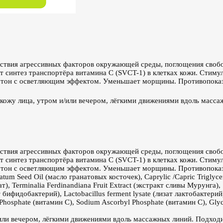
ствия агрессивных факторов окружающей среды, поглощения своб
синтез транспортёра витамина С (SVCT-1) в клетках кожи. Стимули
т тон с осветляющим эффектом. Уменьшает морщины. Противопока
ожу лица, утром и/или вечером, лёгкими движениями вдоль масса
ствия агрессивных факторов окружающей среды, поглощения своб
синтез транспортёра витамина С (SVCT-1) в клетках кожи. Стимули
т тон с осветляющим эффектом. Уменьшает морщины. Противопока
atum Seed Oil (масло гранатовых косточек), Caprylic /Capric Triglyce
), Terminalia Ferdinandiana Fruit Extract (экстракт сливы Мурунга),
т бифидобактерий), Lactobacillus ferment lysate (лизат лактобактерий
Phosphate (витамин C), Sodium Ascorbyl Phosphate (витамин C), Gly
или вечером, лёгкими движениями вдоль массажных линий. Подходи