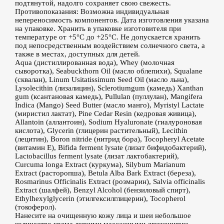
подтянутой, надолго сохраняет свою свежесть.
Противопоказания: Возможна индивидуальная
непереносимость компонентов. Дата изготовления указана
на упаковке. Хранить в упаковке изготовителя при
температуре от +5°С до +25°С. Не допускается хранить
под непосредственным воздействием солнечного света, а
также в местах, доступных для детей.
Aqua (дистиллированная вода), Whey (молочная
сыворотка), Seabuckthorn Oil (масло облепихи), Squalane
(сквалан), Linum Usitatissimum Seed Oil (масло льна),
Lysolecithin (лизалицин), Sclerotiumgum (камедь) Xanthan
gum (ксантановая камедь), Pullulan (пуллулан), Mangifera
Indica (Mango) Seed Butter (масло манго), Myristyl Lactate
(миристил лактат), Pine Cedar Resin (кедровая живица),
Allantoin (аллантоин), Sodium Hyaluronate (гиалуроновая
кислота), Glycerin (глицерин растительный), Lecithin
(лецитин), Boron nitride (нитрид бора), Tocopheryl Acetate
(витамин Е), Bifida ferment lysate (лизат бифидобактерий),
Lactobacillus ferment lysate (лизат лактобактерий),
Curcuma longa Extract (куркума), Silybum Marianum
Extract (расторопша), Betula Alba Bark Extract (береза),
Rosmarinus Officinalis Extract (розмарин), Salvia officinalis
Extract (шалфей), Benzyl Alcohol (бензиловый спирт),
Ethylhexylglycerin (этилгексилглицерин), Tocopherol
(токоферол).
Нанесите на очищенную кожу лица и шеи небольшое