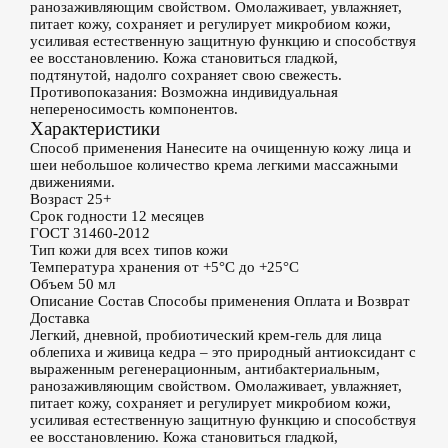
ранозаживляющим свойством. Омолаживает, увлажняет,
питает кожу, сохраняет и регулирует микробиом кожи,
усиливая естественную защитную функцию и способствуя
ее восстановлению. Кожа становиться гладкой,
подтянутой, надолго сохраняет свою свежесть.
Противопоказания: Возможна индивидуальная
непереносимость компонентов.
Характеристики
Способ применения
Нанесите на очищенную кожу лица и
шеи небольшое количество крема легкими массажными
движениями.
Возраст
25+
Срок годности
12 месяцев
ГОСТ
31460-2012
Тип кожи
для всех типов кожи
Температура хранения
от +5°С до +25°С
Объем
50 мл
Описание
Состав
Способы применения
Оплата и Возврат
Доставка
Легкий, дневной, пробиотический крем-гель для лица
облепиха и живица кедра – это природный антиоксидант с
выраженным регенерационным, антибактериальным,
ранозаживляющим свойством. Омолаживает, увлажняет,
питает кожу, сохраняет и регулирует микробиом кожи,
усиливая естественную защитную функцию и способствуя
ее восстановлению. Кожа становиться гладкой,