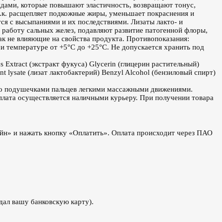
идами, которые повышают эластичность, возвращают тонус,
т.к. расщепляет подкожные жиры, уменьшает покраснения и
ся с высыпаниями и их последствиями. Лизаты лакто- и
работу сальных желез, подавляют развитие патогенной флоры,
ак не влияющие на свойства продукта. Противопоказания:
и температуре от +5°С до +25°С. Не допускается хранить под
s Extract (экстракт фукуса) Glycerin (глицерин растительный)
nt lysate (лизат лактобактерий) Benzyl Alcohol (бензиловый спирт)
цо подушечками пальцев легкими массажными движениями.
оплата осуществляется наличными курьеру. При получении товара
йн» и нажать кнопку «Оплатить». Оплата происходит через ПАО
дал вашу банковскую карту).