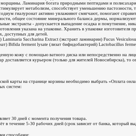
ет морщины. Ламинария богата природными пептидами и полисахар
 стимулирует метаболизм, способствует уменьшению пастозности, 
 содиум гиалуронат активно увлажняют смягчают, помогают справит
ости, общее состояние минерального баланса дермы, нормализуют 
ьные экстракты - допускается выпадение осадка и помутнение, ник
овления указана на упаковке. Хранить в упаковке изготовителя пр
х, доступных для детей.
 Laminaria Saccharina Extract (экстракт ламинарии) Fucus Vesiculosu
) Bifida ferment lysate (лизат бифидобактерий) Lactobacillus ferme
щенную кожу с помощью ватного диска или непосредственно на ли
ар доставляется курьером (только для жителей Новосибирска), то 
ской карты на странице корзины необходимо выбрать «Оплата онла
ых систем:
вляет 30 дней с момента получения товара.
т в течение 5-30 рабочих дней (срок зависит от банка, который вы
ими способами: