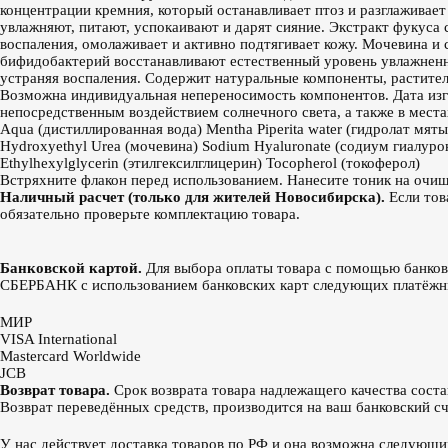
концентрации кремния, который останавливает птоз и разглажива
увлажняют, питают, успокаивают и дарят сияние. Экстракт фукуса
воспаления, омолаживает и активно подтягивает кожу. Мочевина и
бифидобактерий восстанавливают естественный уровень увлажненн
устраняя воспаления. Содержит натуральные компоненты, растител
Возможна индивидуальная непереносимость компонентов. Дата изгот
непосредственным воздействием солнечного света, а также в места
Aqua (дистиллированная вода) Mentha Piperita water (гидролат мяты)
Hydroxyethyl Urea (мочевина) Sodium Hyaluronate (содиум гиалуронат
Ethylhexylglycerin (этилгексилглицерин) Tocopherol (токоферол)
Встряхните флакон перед использованием. Нанесите тоник на очи
Наличный расчет (только для жителей Новосибирска).
Если тов
обязательно проверьте комплектацию товара.
Банковской картой.
Для выбора оплаты товара с помощью банков
СБЕРБАНК с использованием банковских карт следующих платёжн
МИР
VISA International
Mastercard Worldwide
JCB
Возврат товара.
Срок возврата товара надлежащего качества соста
Возврат переведённых средств, производится на ваш банковский счё
У нас действует доставка товаров по РФ и она возможна следующ