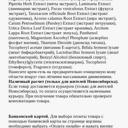
Piperita Herb Extract (мяты экстракт), Laminaria Extract
(ламинарии экстракт), Fucus vesiculosus Extract (фукуса
экстракт), Taraxacum officinale Root Extract (экстракт
одуванчика), Acorus calamus Root Extract (аира экстракт),
Carum Petroselinum (Parsley) Extract (экстракт петрушки),
Urtica Dioica Leaf Extract (экстракт крапивы), Arctium
Lappa Root Extract (экстракт лопуха), Panthenol
(пантенол), Magnesium Ascorbyl Phosphate (аскорбил
фосфат магния), Titanium Dioxide (диоксид титана),
Tocopheryl acetate (витамин Е-ацетат), Bifida ferment lysate
(лизат бифидобактерий), Lactobacillus ferment lysate (лизат
лактобактерий), Benzyl Alcohol (бензиловый спирт),
Ethylhexylglycerin (этилгексилглицерин), Tocopherol
(токоферол), Fragrance (отдушка).
Нанесите крем-гель на предварительно очищенную кожу
области вокруг глаз лёгкими массажными движениями.
Наличный расчет (только для жителей Новосибирска).
Если товар доставляется курьером (только для жителей
Новосибирска), то оплата осуществляется наличными
курьеру. При получении товара обязательно проверьте
комплектацию товара.
Банковской картой.
Для выбора оплаты товара с
помощью банковской карты на странице корзины
необходимо выбрать «Оплата онлайн» и нажать кнопку