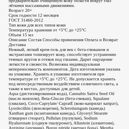
предварительно очищенную кожу области вокруг глаз
лёгкими массажными движениями.
Возраст
20+
Срок годности
12 месяцев
ГОСТ
31460-2012
Тип кожи
для всех типов кожи
Температура хранения
от +5°С до +25°С
Объем
15 мл
Описание
Состав
Способы применения
Оплата и Возврат
Доставка
Нежный, легкий крем-гель для век с бета-глюканом и
экстрактами тонизирует кожу, способствует устранению
темных кругов и отеков под глазами. Дарит ощущение
легкости и свежести. Возможна индивидуальная
непереносимость компонентов. Дата изготовления указана
на упаковке. Хранить в упаковке изготовителя при
температуре от +5°С до +25°С. Не допускается хранить
под непосредственным воздействием солнечного света, а
также в местах, доступных для детей.
Aqua (дистиллированная вода), Cannabis Sativa Seed Oil
(масло конопли), Beta-Glucan (бета-глюкан), Squalane
(сквалан), Coco-Caprylate/ CapratE (коко-каприлат капрат),
Lysolecithin (лизолецитин), Sclerotiumgum (камедь)
Xanthan gum (ксантановая камедь), Glyceryl Stearate
(глицерил стеарат), Pullulan (пуллулан), Sodium
Hyaluronate (содиум гиалуронат), Allantoin (аллантоин),
Arginine (аргинин), Boron nitride (нитрид бора), Mentha