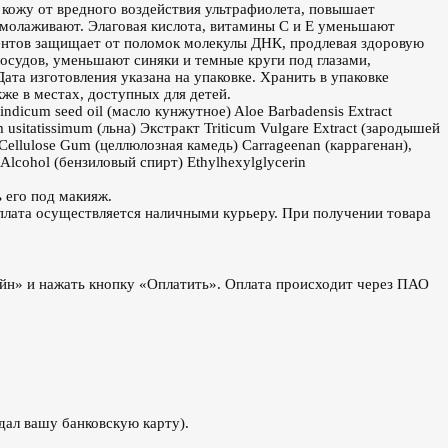
т кожу от вредного воздействия ультрафиолета, повышает
омолаживают. Элаговая кислота, витамины С и Е уменьшают
ментов защищает от поломок молекулы ДНК, продлевая здоровую
осудов, уменьшают синяки и темные круги под глазами,
та изготовления указана на упаковке. Хранить в упаковке
же в местах, доступных для детей.
ndicum seed oil (масло кунжутное) Aloe Barbadensis Extract
 usitatissimum (льна) Экстракт Triticum Vulgare Extract (зародышей
) Cellulose Gum (целлюлозная камедь) Carrageenan (каррагенан),
 Alcohol (бензиловый спирт) Ethylhexylglycerin
 его под макияж.
оплата осуществляется наличными курьеру. При получении товара
йн» и нажать кнопку «Оплатить». Оплата происходит через ПАО
дал вашу банковскую карту).