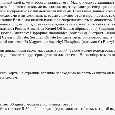
липидный слой кожи и восстанавливает его. Масло кунжута защищае
слоты борются с кожными высыпаниями, запускают регенерацию и 
тонус и справиться с пигментными пятнами. Сочетание данных эле
кислотами и витаминами, которые снижают отек и проницаемость с
азания: Возможна индивидуальная непереносимость компонентов. Да
ранить под непосредственным воздействием солнечного света, а так
льняное) Prunus Armeniaca Kernel Oil (масло абрикосовое) Sesamum i
s (кокос) Экстракт Hippophae rhamnoides (облепихи) Экстракт Linium
 Cetearyl Olivate, Sorbitan Olivate (эмульгатор из оливкового масла
pherol (витамин Е) Magnesium Ascorbyl Phosphate (витамин С) Benzyl
ими движениями вдоль массажных линий. Также можно использовать
ар доставляется курьером (только для жителей Новосибирска), то 
ской карты на странице корзины необходимо выбрать «Оплата онла
ых систем:
вляет 30 дней с момента получения товара.
т в течение 5-30 рабочих дней (срок зависит от банка, который вы