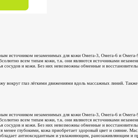
ным источником незаменимых для кожи Омега-3, Омега-6 и Омега-9
абсолютно всем типам кожи, т.к. они являются источниками незам
я сосудов и кожи. Без них невозможны обменные и восстановитель
у вокруг глаз лёгкими движениями вдоль массажных линий. Также
ным источником незаменимых для кожи Омега-3, Омега-6 и Омега-9
абсолютно всем типам кожи, т.к. они являются источниками незам
ья сосудов и кожи. Без них невозможны обменные и восстановител
я менее глубокими, кожа приобретает здоровый цвет и сияние. Ма
в обладает антиоксидантным и увлажняющим, ранозаживляющим и п