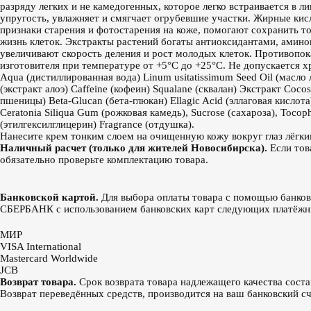
разряду легких и не камедогенных, которое легко встраивается в 
упругость, увлажняет и смягчает огрубевшие участки. Жирные ки
признаки старения и фотостарения на коже, помогают сохранить 
жизнь клеток. Экстракты растений богаты антиоксидантами, амино
увеличивают скорость деления и рост молодых клеток. Противопок
изготовителя при температуре от +5°С до +25°С. Не допускается х
Aqua (дистиллированная вода) Linum usitatissimum Seed Oil (масло 
(экстракт алоэ) Caffeine (кофеин) Squalane (сквалан) Экстракт Coco
пшеницы) Beta-Glucan (бета-глюкан) Ellagic Acid (эллаговая кислота)
Ceratonia Siliqua Gum (рожковая камедь), Sucrose (сахароза), Toco
(этилгексилглицерин) Fragrance (отдушка).
Нанесите крем тонким слоем на очищенную кожу вокруг глаз лёгк
Наличный расчет (только для жителей Новосибирска).
Если тов
обязательно проверьте комплектацию товара.
Банковской картой.
Для выбора оплаты товара с помощью банков
СБЕРБАНК с использованием банковских карт следующих платёжн
МИР
VISA International
Mastercard Worldwide
JCB
Возврат товара.
Срок возврата товара надлежащего качества соста
Возврат переведённых средств, производится на ваш банковский счё